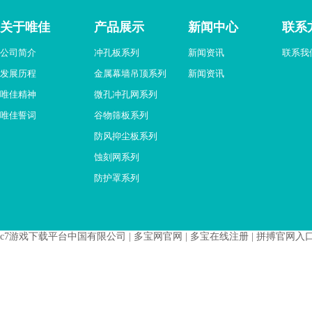
关于唯佳
产品展示
新闻中心
联系
公司简介
冲孔板系列
新闻资讯
联系我
发展历程
金属幕墙吊顶系列
新闻资讯
唯佳精神
微孔冲孔网系列
唯佳誓词
谷物筛板系列
防风抑尘板系列
蚀刻网系列
防护罩系列
c7游戏下载平台中国有限公司
|
多宝网官网
|
多宝在线注册
|
拼搏官网入