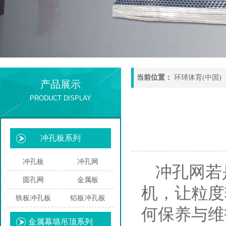
当前位置：
环球体育(中国)
产品展示
PRODUCT DISPLAY
冲孔板系列
冲孔板
冲孔网
冲孔网若
圆孔网
金属板
机，让粒度
铁板冲孔板
铝板冲孔板
何保养与维
金属幕墙吊顶系列