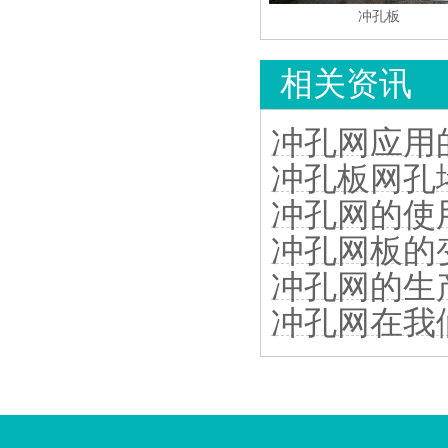
冲孔板
相关资讯
冲孔网应用
冲孔板网孔
冲孔网的使
冲孔网板的
冲孔网的生
冲孔网在我