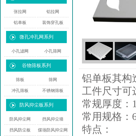
张拉网
铝拉网
铝单板
装饰穿孔板
微孔冲孔网系列
小孔滤网
小孔筛网
谷物筛板系列
铝单板其构
筛板
筛网
工件尺寸可达8
冲孔筛板
不锈钢筛板
常规厚度：1.
防风抑尘板系列
常用规格：60
防风抑尘网
挡风抑尘墙
特点：
挡风防尘板
煤场防风抑尘网