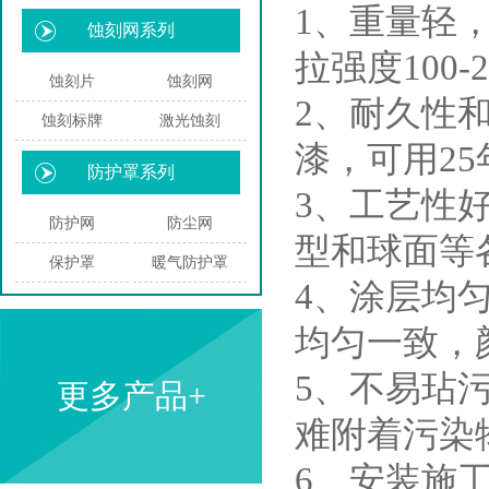
1、重量轻，
蚀刻网系列
拉强度100-2
蚀刻片
蚀刻网
2、耐久性和性
蚀刻标牌
激光蚀刻
漆，可用2
防护罩系列
3、工艺性
防护网
防尘网
型和球面等
保护罩
暖气防护罩
4、涂层均
均匀一致，
5、不易玷
更多产品+
难附着污染
6、安装施