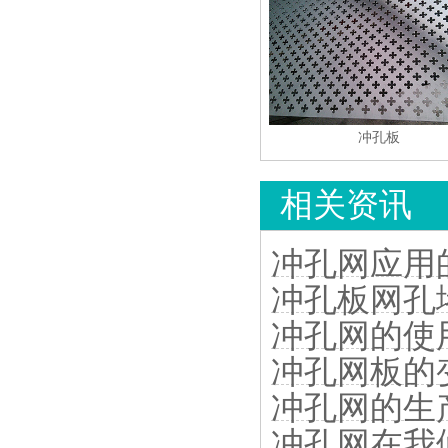
冲孔板
相关资讯
冲孔网应用
冲孔板网孔
冲孔网的使
冲孔网板的
冲孔网的生
冲孔网在我