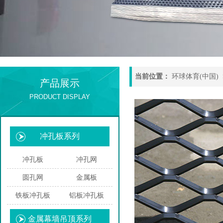
当前位置：
环球体育(中国)
产品展示
PRODUCT DISPLAY
冲孔板系列
冲孔板
冲孔网
圆孔网
金属板
铁板冲孔板
铝板冲孔板
金属幕墙吊顶系列