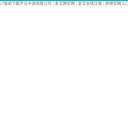
c7游戏下载平台中国有限公司
|
多宝网官网
|
多宝在线注册
|
拼搏官网入