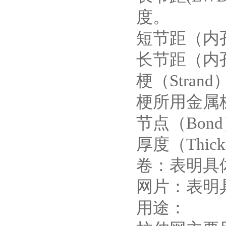
度。
短节距（内
长节距（内
梗（Stra
梗所用金属
节点（Bo
厚度（Thi
卷：表明具
网片：表明
用途：