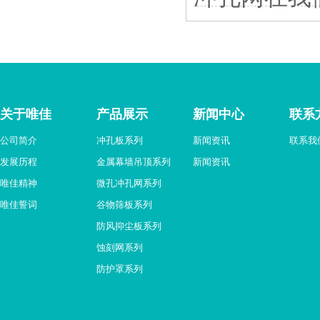
关于唯佳
产品展示
新闻中心
联系
公司简介
冲孔板系列
新闻资讯
联系我
发展历程
金属幕墙吊顶系列
新闻资讯
唯佳精神
微孔冲孔网系列
唯佳誓词
谷物筛板系列
防风抑尘板系列
蚀刻网系列
防护罩系列