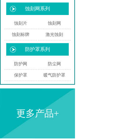
蚀刻网系列
蚀刻片
蚀刻网
蚀刻标牌
激光蚀刻
防护罩系列
防护网
防尘网
保护罩
暖气防护罩
更多产品+