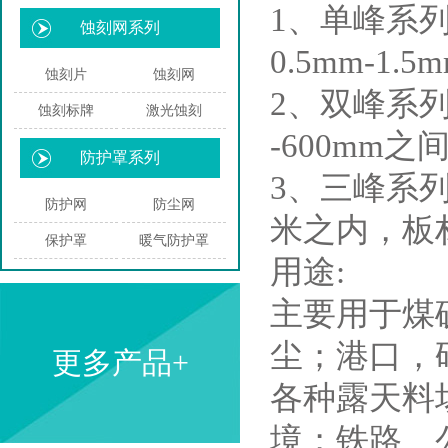
1、单峰系列
蚀刻网系列
0.5mm-1
蚀刻片
蚀刻网
2、双峰系列：
蚀刻标牌
激光蚀刻
-600mm之
防护罩系列
3、三峰系列
防护网
防尘网
米之内，板材
保护罩
暖气防护罩
用途:
主要用于煤
尘；港口，
更多产品+
各种露天料
境；铁路、