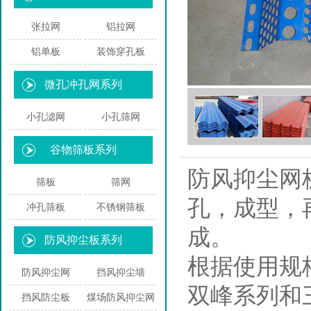
张拉网
铝拉网
铝单板
装饰穿孔板
微孔冲孔网系列
小孔滤网
小孔筛网
谷物筛板系列
防风抑尘网板
筛板
筛网
孔，成型，
冲孔筛板
不锈钢筛板
成。
防风抑尘板系列
根据使用规
防风抑尘网
挡风抑尘墙
双峰系列和
挡风防尘板
煤场防风抑尘网